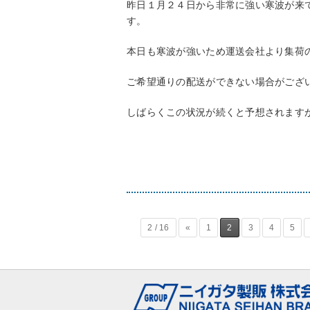
昨日１月２４日から非常に強い寒波が来
す。
本日も寒波が強いため運送会社より集荷
ご希望通りの配送ができない場合がござ
しばらくこの状況が続くと予想されます
2 / 16
«
1
2
3
4
5