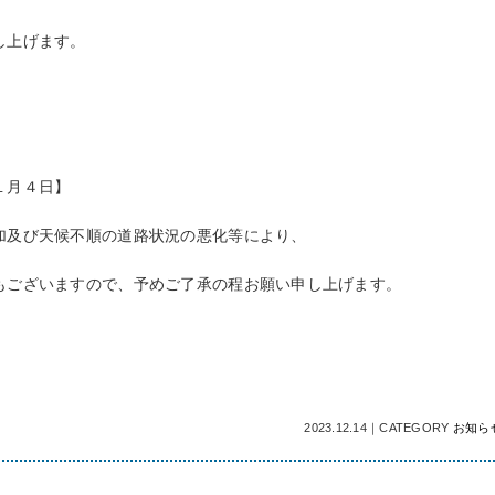
し上げます。
。
１月４日】
加及び天候不順の道路状況の悪化等により、
ございますので、予めご了承の程お願い申し上げます。
2023.12.14
｜
CATEGORY
お知ら