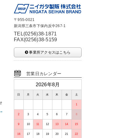
〒955-0021
新潟県三条市下保内反中267-1
TEL(0256)38-1871
FAX(0256)38-5159
事業所アクセスはこちら
営業日カレンダー
2026年8月
日
月
火
水
木
金
土
せ
1
2
3
4
5
6
7
8
9
10
11
12
13
14
15
16
17
18
19
20
21
22