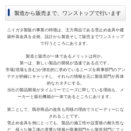
製造から販売まで、ワンストップで行います
ニイガタ製販の事業の特徴は、主力商品である雪止め金具や建
築外装金具を企画、設計から製造そして販売までワンストップ
で行うところにあります。
製造と販売が一体であるメリットは何か。
第一は、新しい製品の開発が迅速である点です。
市場(現場も含む)が潜在的に求めているニーズを商事部門のアン
テナが的確にキャッチし、それらの情報を元に製造部門が具体
的なカタチにする。
当社の製品開発がタイムリーでニーズに即している理由も、メ
ーカーと販社機能が一体であるところにあります。
第二として、既存商品の改良も同様の理由でスピーディーにな
されることです。
雪止め金具を例にとっても、製品の施工性や設置後の耐久性な
ど、様々な施工後の貴重な情報が商事部門から製造部門にフィ