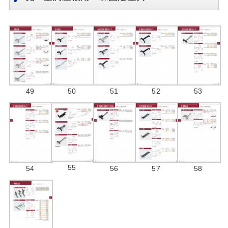
49
50
51
52
53
55
54
56
57
58