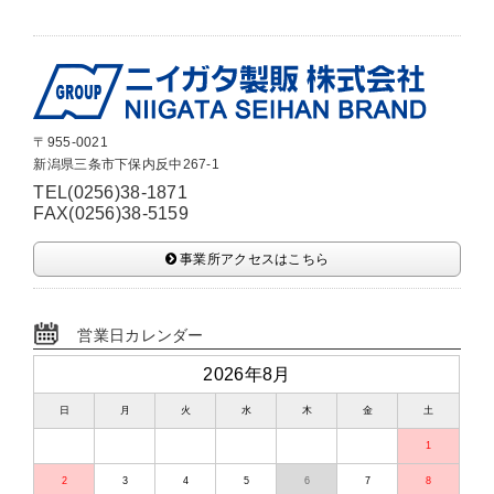
〒955-0021
新潟県三条市下保内反中267-1
TEL(0256)38-1871
FAX(0256)38-5159
事業所アクセスはこちら
営業日カレンダー
2026年8月
日
月
火
水
木
金
土
1
2
3
4
5
6
7
8