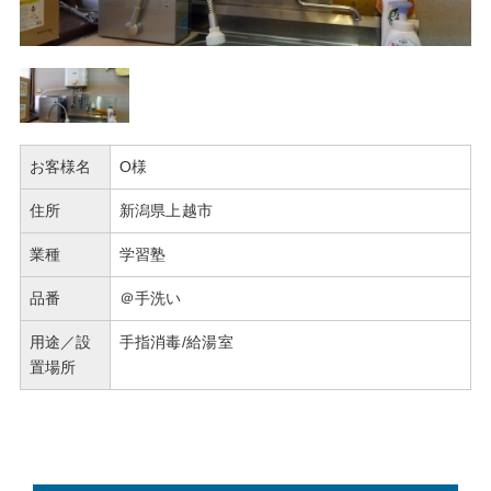
お客様名
O様
住所
新潟県上越市
業種
学習塾
品番
＠手洗い
用途／設
手指消毒/給湯室
置場所